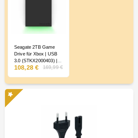
Seagate 2TB Game
Drive für Xbox | USB
3.0 (STKX2000403) |
108,28 €
169,99 €
Offizielle Xbox HDD.
X|S archivieren. Xbox
One direkt. Game
Pass. 2 Jahre Garantie
2TB Xbox