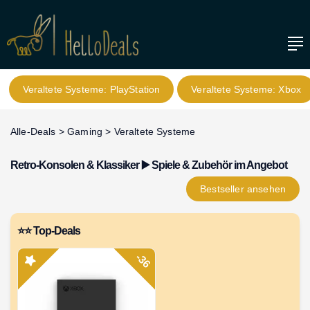
Veraltete Systeme: PlayStation
Veraltete Systeme: Xbox
Alle-Deals
>
Gaming
>
Veraltete Systeme
Retro-Konsolen & Klassiker ▶️ Spiele & Zubehör im Angebot
Bestseller
ansehen
⭐⭐ Top-Deals
-36
X