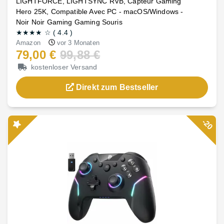
LIGHTFORCE, LIGHTSYNC RVB, Capteur Gaming
Hero 25K, Compatible Avec PC - macOS/Windows -
Noir Noir Gaming Gaming Souris
★★★★
☆
(
4.4
)
Amazon
vor 3 Monaten
79,00 €
99,88 €
kostenloser Versand
Direkt zum Bestseller
-20