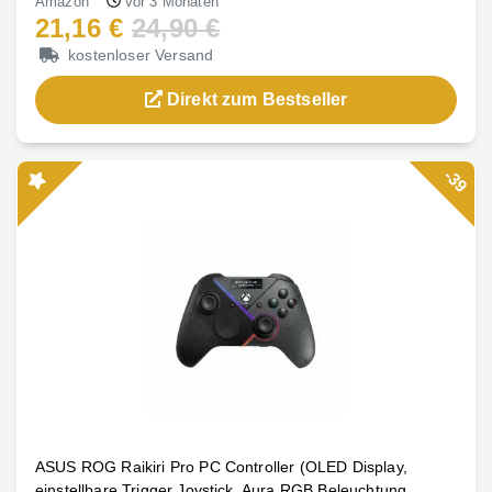
Amazon
vor 3 Monaten
21,16 €
24,90 €
kostenloser Versand
Direkt zum Bestseller
-39
ASUS ROG Raikiri Pro PC Controller (OLED Display,
einstellbare Trigger Joystick, Aura RGB Beleuchtung,