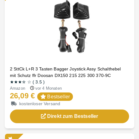
2 SttCk L+R 3 Tasten Bagger Joystick Assy Schalthebel
mit Schutz ffr Doosan DX150 215 225 300 370-9C
★★★
✮
☆
(
3.5
)
Amazon
vor 4 Monaten
26,09 €
Bestseller
kostenloser Versand
Direkt zum Bestseller