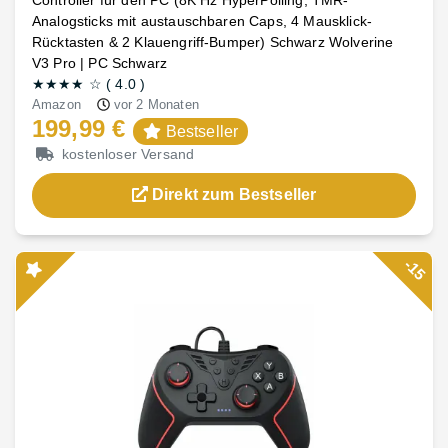
Controller für den PC (8K Hz HyperPolling, TMR-
Analogsticks mit austauschbaren Caps, 4 Mausklick-
Rücktasten & 2 Klauengriff-Bumper) Schwarz Wolverine
V3 Pro | PC Schwarz
★★★★
☆
(
4.0
)
Amazon
vor 2 Monaten
199,99 €
Bestseller
kostenloser Versand
Direkt zum Bestseller
-15