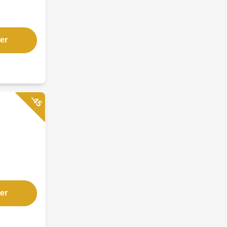
er
-45
er