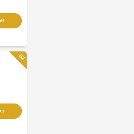
er
-52
er