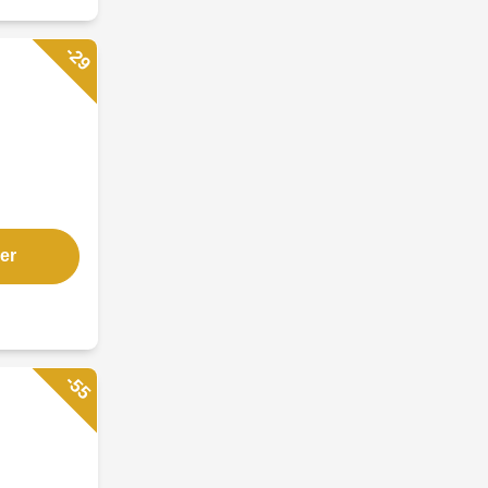
-29
er
-55