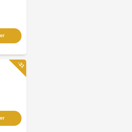
er
-31
er