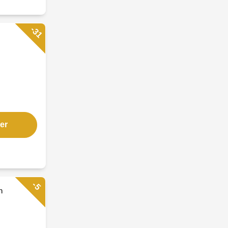
-31
er
-5
n