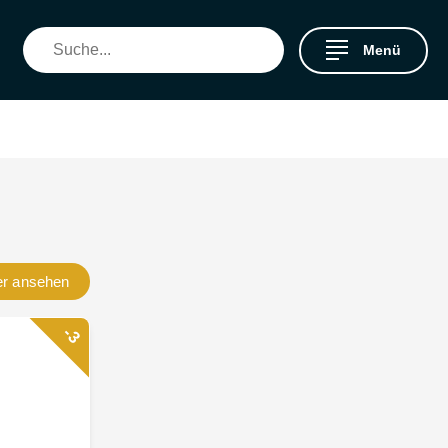
Menü
er
ansehen
-3