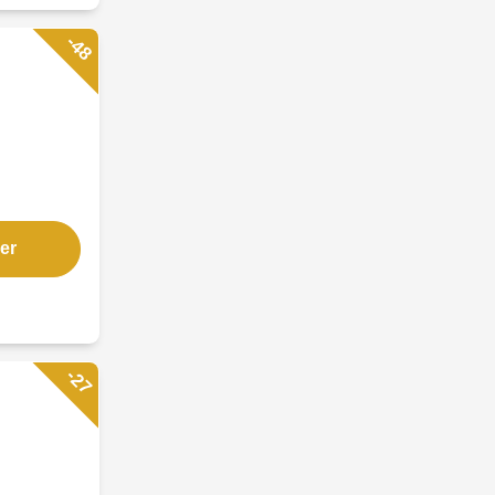
-48
er
-27