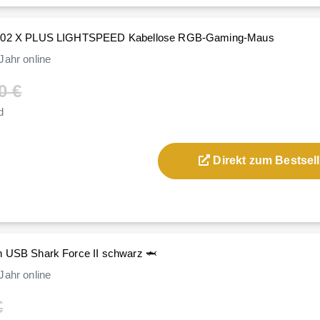
 G502 X PLUS LIGHTSPEED Kabellose RGB-Gaming-Maus
Jahr
online
0 €
d
Direkt zum Bestsell
n USB Shark Force II schwarz 🦈
Jahr
online
€