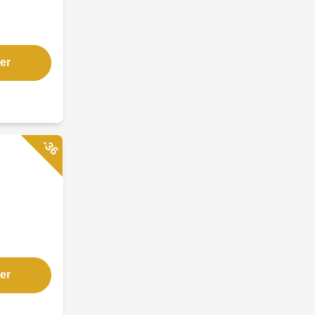
er
-36
er