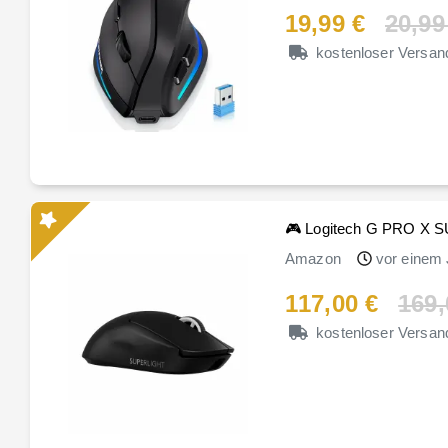
19,99 €
20,99
kostenloser Versan
🎮 Logitech G PRO X 
Amazon
vor einem 
117,00 €
169,
kostenloser Versan