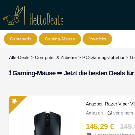
Gamepads
Gaming-Mäuse
Joysticks
Alle-Deals
>
Computer & Zubehör
>
PC-Gaming-Zubehör
>
G
❗ Gaming-Mäuse ➠ Jetzt die besten Deals für
Angebot: Razer Viper V3
Amazon
vor einem 
145,29 €
149,