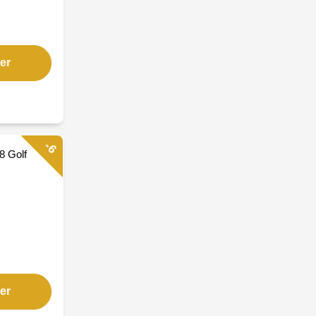
er
-6
8 Golf
er