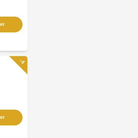
er
-4
er