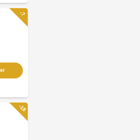
-7
er
-18