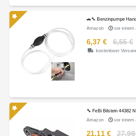
🚗🔧 Benzinpumpe Hand
Amazon
vor einem 
6,37 €
6,55 €
kostenloser Versan
🔧 FeBi Bilstein 44382 
Amazon
vor einem 
21,11 €
27,99