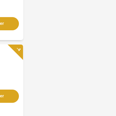
er
-4
er