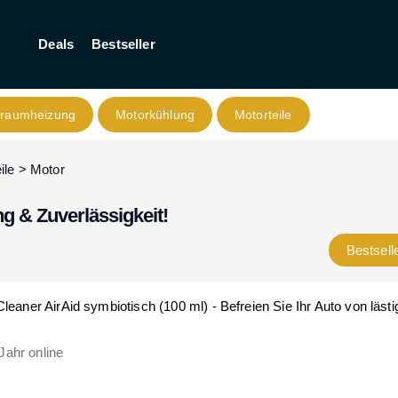
Deals
Bestseller
nraumheizung
Motorkühlung
Motorteile
ile
>
Motor
g & Zuverlässigkeit!
Bestsell
ner AirAid symbiotisch (100 ml) - Befreien Sie Ihr Auto von lästi
Jahr
online