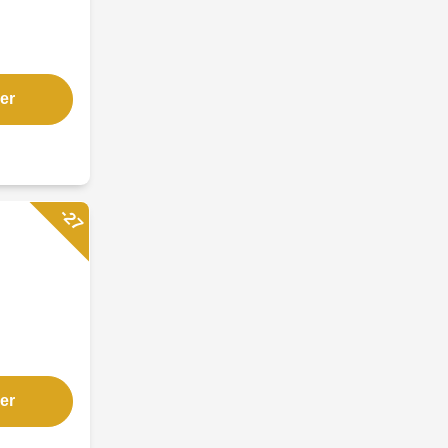
er
-27
er