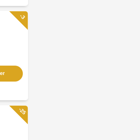
-3
er
-25