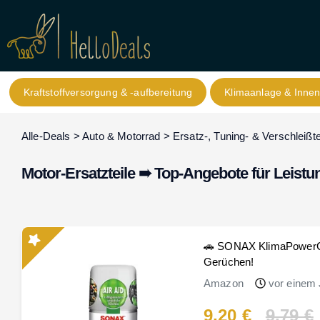
Kraftstoffversorgung & -aufbereitung
Klimaanlage & Inne
Alle-Deals
>
Auto & Motorrad
>
Ersatz-, Tuning- & Verschleißte
Motor-Ersatzteile ➠ Top-Angebote für Leistun
🚗 SONAX KlimaPowerClea
Gerüchen!
Amazon
vor einem 
9,20 €
9,79 €