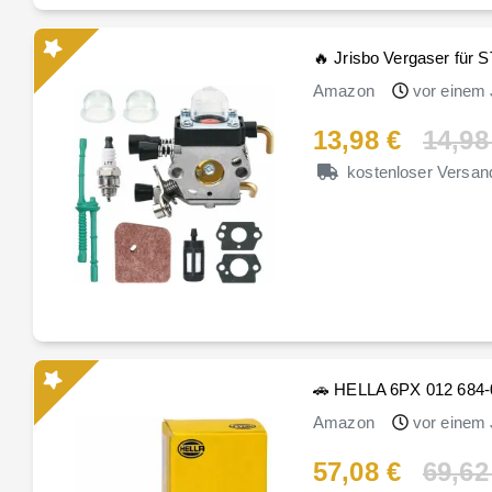
🔥 Jrisbo Vergaser für 
Amazon
vor einem 
13,98 €
14,98
kostenloser Versan
🚗 HELLA 6PX 012 684-02
Amazon
vor einem 
57,08 €
69,62