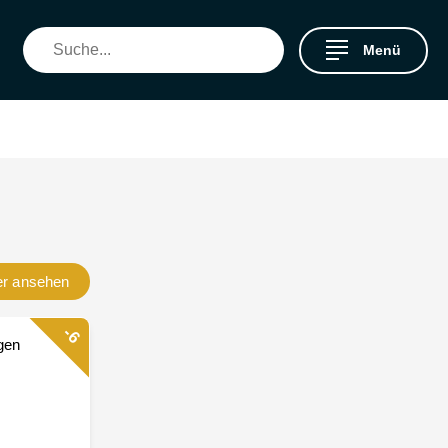
Menü
er
ansehen
-6
gen