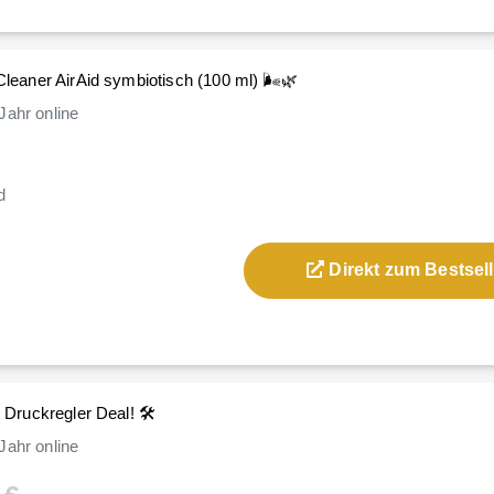
aner AirAid symbiotisch (100 ml) 🌬️🌿
Jahr
online
d
Direkt zum Bestsell
ruckregler Deal! 🛠️
Jahr
online