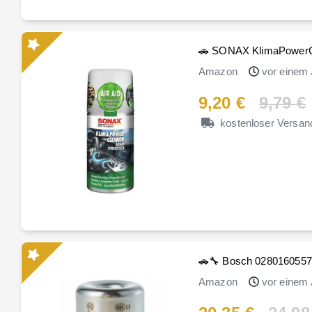
🚗 SONAX KlimaPowerCle
Amazon
vor einem 
9,20 €
9,79 €
kostenloser Versan
🚗🔧 Bosch 0280160557 D
Amazon
vor einem 