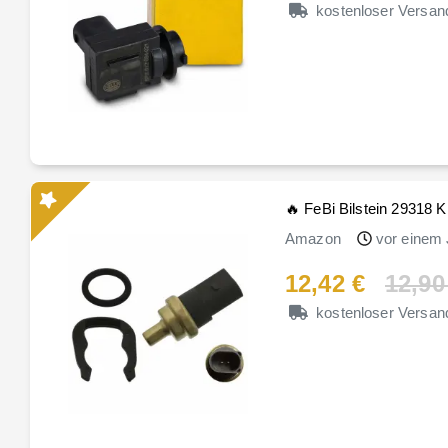
kostenloser Versan
🔥 FeBi Bilstein 29318 K
Amazon
vor einem 
12,42 €
12,90
kostenloser Versan