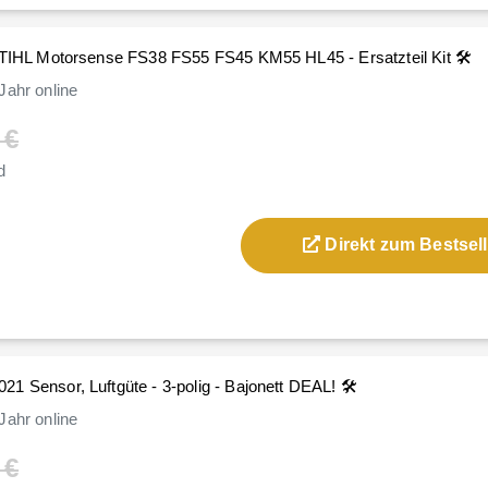
STIHL Motorsense FS38 FS55 FS45 KM55 HL45 - Ersatzteil Kit 🛠️
Jahr
online
 €
d
Direkt zum Bestsell
1 Sensor, Luftgüte - 3-polig - Bajonett DEAL! 🛠️
Jahr
online
 €