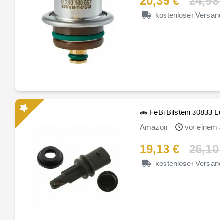
20,35 €
24,98
kostenloser Versan
🚗 FeBi Bilstein 30833 L
Amazon
vor einem 
19,13 €
26,10
kostenloser Versan