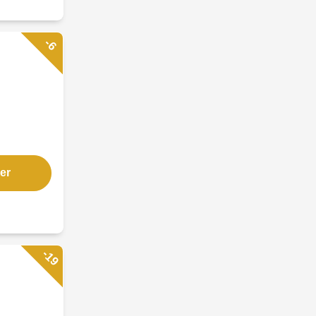
-6
er
-19