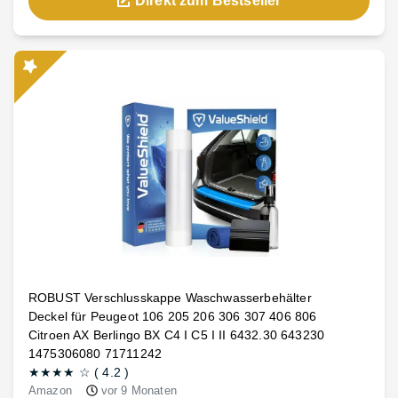
Direkt zum Bestseller
ROBUST Verschlusskappe Waschwasserbehälter
Deckel für Peugeot 106 205 206 306 307 406 806
Citroen AX Berlingo BX C4 I C5 I II 6432.30 643230
1475306080 71711242
★★★★
☆
(
4.2
)
Amazon
vor 9 Monaten