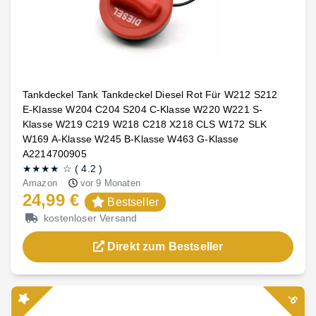
Tankdeckel Tank Tankdeckel Diesel Rot Für W212 S212
E-Klasse W204 C204 S204 C-Klasse W220 W221 S-
Klasse W219 C219 W218 C218 X218 CLS W172 SLK
W169 A-Klasse W245 B-Klasse W463 G-Klasse
A2214700905
★★★★
☆
(
4.2
)
Amazon
vor 9 Monaten
24,99 €
Bestseller
kostenloser Versand
Direkt zum Bestseller
-6