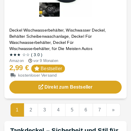
Deckel Wischwasserbehälter, Wischwasser Deckel,
Behälter Scheibenwaschanlage, Deckel Für
Waschwasserbehälter, Deckel Für
Wischwasserbehälter, für Die Meisten Autos
★★★
☆☆
(
3.0
)
Amazon
vor 9 Monaten
2,99 €
Bestseller
kostenloser Versand
Direkt zum Bestseller
1
2
3
4
5
6
7
»
Tankdeckel – Sicherheit und Stil für