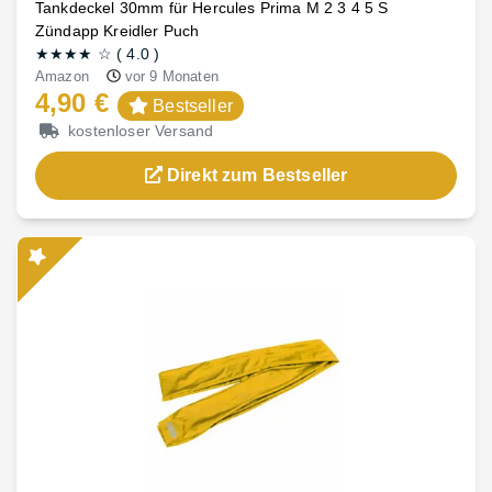
Tankdeckel 30mm für Hercules Prima M 2 3 4 5 S
Zündapp Kreidler Puch
★★★★
☆
(
4.0
)
Amazon
vor 9 Monaten
4,90 €
Bestseller
kostenloser Versand
Direkt zum Bestseller