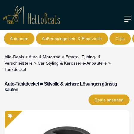
Antennen
Außenspiegelsets & Ersatzteile
Clips
Alle-Deals
>
Auto & Motorrad
>
Ersatz-, Tuning- &
Verschleißteile
>
Car Styling & Karosserie-Anbauteile
>
Tankdeckel
Auto-Tankdeckel ➠ Stilvolle & sichere Lösungen günstig
kaufen
Deals
ansehen