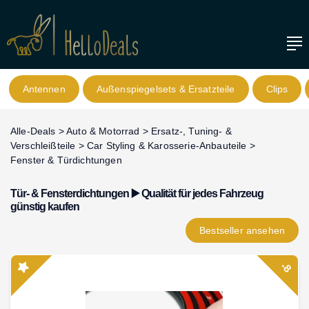
Antennen
Außenspiegelsets & Ersatzteile
Clips
Alle-Deals
>
Auto & Motorrad
>
Ersatz-, Tuning- &
Verschleißteile
>
Car Styling & Karosserie-Anbauteile
>
Fenster & Türdichtungen
Tür- & Fensterdichtungen ▶️ Qualität für jedes Fahrzeug
günstig kaufen
Bestseller
ansehen
-8