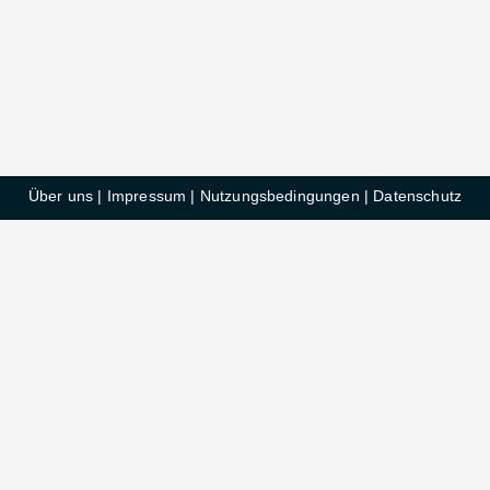
Über uns
|
Impressum
|
Nutzungsbedingungen
|
Datenschutz
HelloDeals GmbH © 2025