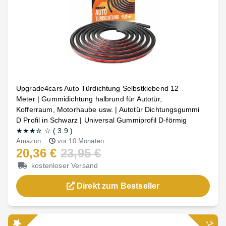
Upgrade4cars Auto Türdichtung Selbstklebend 12
Meter | Gummidichtung halbrund für Autotür,
Kofferraum, Motorhaube usw. | Autotür Dichtungsgummi
D Profil in Schwarz | Universal Gummiprofil D-förmig
★★★
✮
☆
(
3.9
)
Amazon
vor 10 Monaten
20,36 €
23,95 €
kostenloser Versand
Direkt zum Bestseller
-7