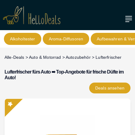
Alkoholtester
Aroma-Diffusoren
Aufbewahren & Ver
Alle-Deals
>
Auto & Motorrad
>
Autozubehör
>
Lufterfrischer
Lufterfrischer fürs Auto ➠ Top-Angebote für frische Düfte im
Auto!
Deals
ansehen