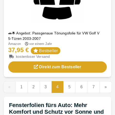
🚗🌟 Angebot: Passgenaue Tönungsfolie für VW Golf V
5-Türen 2003-2007
Amazon
vor einem Jahr
37,95 €
Bestseller
kostenloser Versand
Direkt zum Bestseller
«
1
2
3
4
5
6
7
»
Fensterfolien fürs Auto: Mehr
Komfort und Schutz vor Sonne und