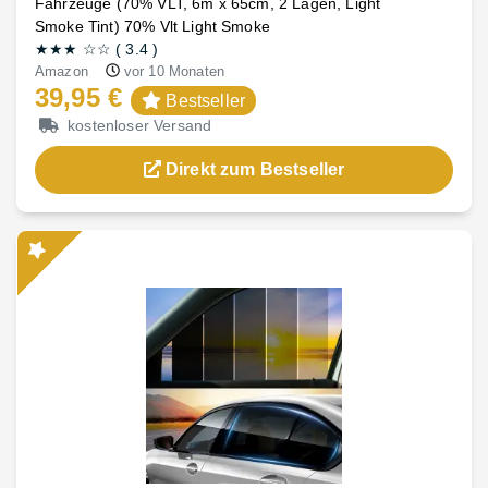
Fahrzeuge (70% VLT, 6m x 65cm, 2 Lagen, Light
Smoke Tint) 70% Vlt Light Smoke
★★★
☆☆
(
3.4
)
Amazon
vor 10 Monaten
39,95 €
Bestseller
kostenloser Versand
Direkt zum Bestseller