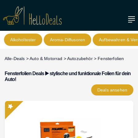
Alkoholtester
Aroma-Diffusoren
Aufbewahren & Ver
Alle-Deals
>
Auto & Motorrad
>
Autozubehör
>
Fensterfolien
Fensterfolien Deals ▶️ stylische und funktionale Folien für dein
Auto!
Deals
ansehen