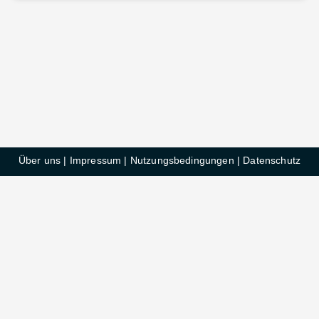
Über uns
|
Impressum
|
Nutzungsbedingungen
|
Datenschutz
HelloDeals GmbH © 2025