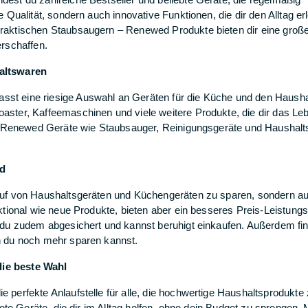
Qualität, sondern auch innovative Funktionen, die dir den Alltag erl
raktischen Staubsaugern – Renewed Produkte bieten dir eine groß
erschaffen.
altswaren
st eine riesige Auswahl an Geräten für die Küche und den Hausha
ster, Kaffeemaschinen und viele weitere Produkte, die dir das Leb
he Renewed Geräte wie Staubsauger, Reinigungsgeräte und Haushaltsh
nd
auf von Haushaltsgeräten und Küchengeräten zu sparen, sondern au
ktional wie neue Produkte, bieten aber ein besseres Preis-Leistungs
 du zudem abgesichert und kannst beruhigt einkaufen. Außerdem fi
n du noch mehr sparen kannst.
ie beste Wahl
perfekte Anlaufstelle für alle, die hochwertige Haushaltsprodukte
te Geräte, die dir im Alltag helfen, ohne dein Budget zu sprengen. M