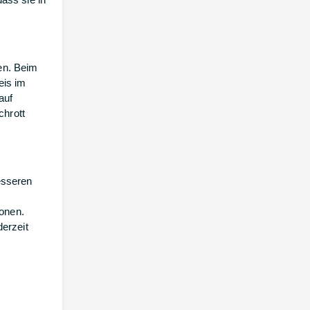
en. Beim
eis im
auf
chrott
esseren
onen.
erzeit