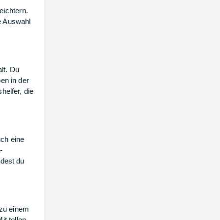
eichtern.
e Auswahl
lt. Du
en in der
elfer, die
ch eine
-
ndest du
 zu einem
it tollen