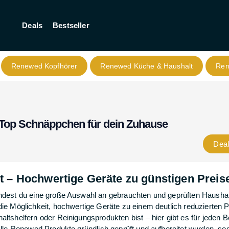
Deals
Bestseller
Renewed Kopfhörer
Renewed Küche & Haushalt
Ren
op Schnäppchen für dein Zuhause
Dea
– Hochwertige Geräte zu günstigen Preis
ndest du eine große Auswahl an gebrauchten und geprüften Hausha
e Möglichkeit, hochwertige Geräte zu einem deutlich reduzierten P
tshelfern oder Reinigungsprodukten bist – hier gibt es für jeden B
le Renewed Produkte gründlich geprüft und aufbereitet wurden, sod