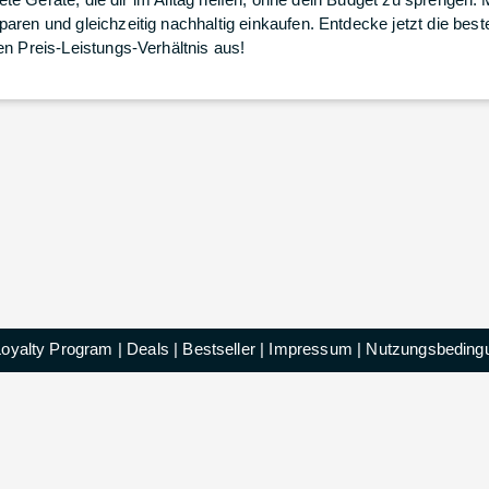
ren und gleichzeitig nachhaltig einkaufen. Entdecke jetzt die best
n Preis-Leistungs-Verhältnis aus!
Loyalty Program
|
Deals
|
Bestseller
|
Impressum
|
Nutzungsbeding
HelloDeals GmbH © 2025