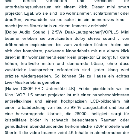
sind bereits vorhanden und verbinden Ihr
unterhaltungsuniversum mit einem klick. Dieser mini smart
projektor. Egal, wo sie sind, ob wohnzimmer, schlafzimmer oder
draußen, verwandeln sie es sofort in ein immersives kino –
macht jedes filmerlebnis zu einem Immersiv erlebnis!
[Dolby Audio Sound | 2*5W Dual-Lautsprecher]VOPLLS Mini
beamer erleben sie zertifizierten dolby stereo sound，von
dröhnenden explosionen bis zum zartesten flüstern holen sie
sich das komplette, packende kinoerlebnis mit nur einem klick
direkt in Ihr wohnzimmer.dieser klein projektor Er sorgt für klare
höhen, kraftvolle mitten und donnernde bässe, ohne dass
zusätzliche lautsprecher erforderlich sind. jeder klang wird
präzise wiedergegeben, So können Sie zu Hause ein echtes
Live-Musikerlebnis genießen.
[Native 1080P FHD Unterstützt 4K]: Erlebe pixeldetails wie im
Kino! VOPLLS smart projektor ist mit einer nanobeschichteten
antireflexlinse und einem hochpräzisen LCD-bildschirm mit
einer farbabdeckung von bis zu 99 % ausgestattet und bietet
eine hervorragende klarheit, die 28000L helligkeit sorgt für
kristallklare bilder in schwach beleuchteten Räumen oder
gemütlichen abendstundendie herkömmliche 720P modelle weit
übertrifft.die video beamer zeigt 4K Inhalte in atemberaubender