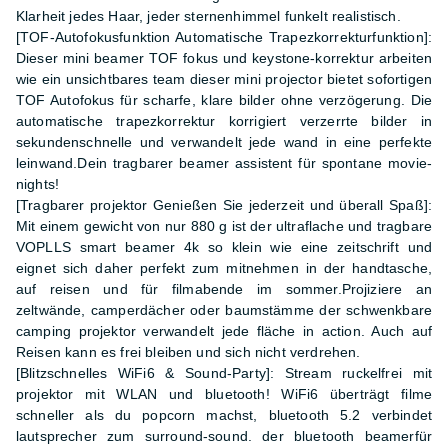
Klarheit jedes Haar, jeder sternenhimmel funkelt realistisch.
[TOF-Autofokusfunktion Automatische Trapezkorrekturfunktion]:
Dieser mini beamer TOF fokus und keystone-korrektur arbeiten
wie ein unsichtbares team dieser mini projector bietet sofortigen
TOF Autofokus für scharfe, klare bilder ohne verzögerung. Die
automatische trapezkorrektur korrigiert verzerrte bilder in
sekundenschnelle und verwandelt jede wand in eine perfekte
leinwand.Dein tragbarer beamer assistent für spontane movie-
nights!
[Tragbarer projektor Genießen Sie jederzeit und überall Spaß]:
Mit einem gewicht von nur 880 g ist der ultraflache und tragbare
VOPLLS smart beamer 4k so klein wie eine zeitschrift und
eignet sich daher perfekt zum mitnehmen in der handtasche,
auf reisen und für filmabende im sommer.Projiziere an
zeltwände, camperdächer oder baumstämme der schwenkbare
camping projektor verwandelt jede fläche in action. Auch auf
Reisen kann es frei bleiben und sich nicht verdrehen.
[Blitzschnelles WiFi6 & Sound-Party]: Stream ruckelfrei mit
projektor mit WLAN und bluetooth! WiFi6 überträgt filme
schneller als du popcorn machst, bluetooth 5.2 verbindet
lautsprecher zum surround-sound. der bluetooth beamerfür