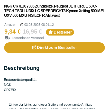
NGK CR7EIX 7385 Zündkerze, Peugeot JETFORCE 50 C-
TECH TSDI LUDIX LC SPEEDFIGHT3 Kymco Xciting 500i AFI
UXV 500 MXU IRS LOF R AB, weiß
Amazon
03.03.2025 08:01:12
9,34 €
16,95 €
Bestseller
kostenloser Versand
Direkt zum
Bestseller
Beschreibung
Erstausrüsterqualität
NGK
CR7EIX
Einige der Links auf dieser Seite sind sogenannte Affiliate-