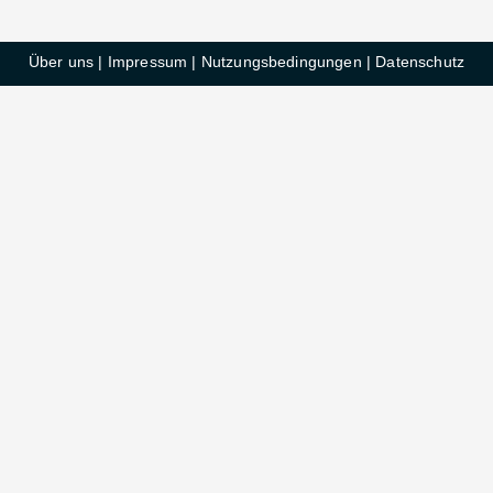
Über uns
|
Impressum
|
Nutzungsbedingungen
|
Datenschutz
HelloDeals GmbH © 2025