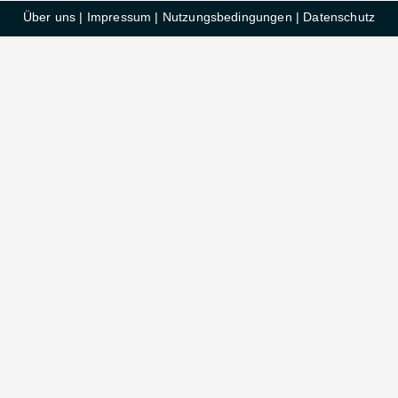
Über uns
|
Impressum
|
Nutzungsbedingungen
|
Datenschutz
HelloDeals GmbH © 2025