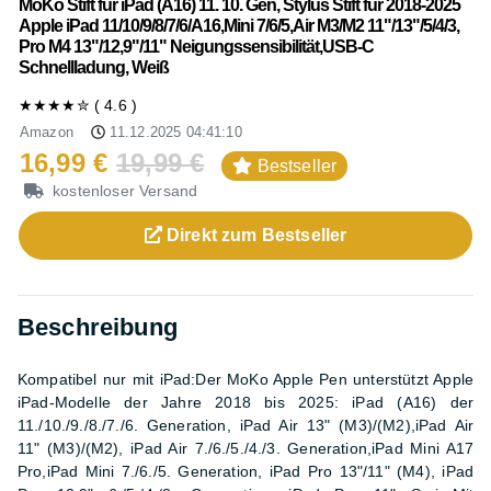
MoKo Stift für iPad (A16) 11. 10. Gen, Stylus Stift für 2018-2025
Apple iPad 11/10/9/8/7/6/A16,Mini 7/6/5,Air M3/M2 11"/13"/5/4/3,
Pro M4 13"/12,9"/11" Neigungssensibilität,USB-C
Schnellladung, Weiß
★★★★
✮
(
4.6
)
Amazon
11.12.2025 04:41:10
16,99 €
19,99 €
Bestseller
kostenloser Versand
Direkt zum
Bestseller
Beschreibung
Kompatibel nur mit iPad:Der MoKo Apple Pen unterstützt Apple
iPad-Modelle der Jahre 2018 bis 2025: iPad (A16) der
11./10./9./8./7./6. Generation, iPad Air 13" (M3)/(M2),iPad Air
11" (M3)/(M2), iPad Air 7./6./5./4./3. Generation,iPad Mini A17
Pro,iPad Mini 7./6./5. Generation, iPad Pro 13"/11" (M4), iPad