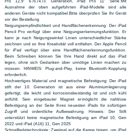
Pro 12,9" 6./5./4./3. Generation, iPad Pro 11" Serie.Mit
Ausnahme der oben aufgeführten iPad-Modelle sind alle
anderen Geräte nicht kompatibel.Bitte überprüfen Sie Ihr Gerät
vor der Bestellung
Neigungsempfindlichkeit und Handflächenerkennung: Der iPad
Pencil Pro verfügt über eine Neigungserkennungsfunktion. Er
kann je nach Neigungswinkel Linien unterschiedlicher Stärke
zeichnen und so Ihre Kreativität voll entfalten. Der Apple Pencil
für iPad verfügt über eine Handflächenerkennungsfunktion.
Beim Schreiben können Sie Ihre Hand direkt auf das iPad
legen, ohne sich Gedanken über unnötige Linien machen zu
müssen. HINWEIS: Plug-and-Play, keine Bluetooth-Kopplung
erforderlich.
Hochwertiges Material und magnetische Befestigung: Der iPad
stift der 10. Generation ist aus einer Aluminiumlegierung
gefertigt, die leicht und korrosionsbeständig ist und sich kühl
anfühlt. Sein eingebauter Magnet ermöglicht die nahtlose
Befestigung an der Seite Ihres neuesten iPads für sofürtigen
Zugriff und ordentliche Aufbewahrung. Hinweis: Der Stift
unterstützt keine magnetische Befestigung am iPad 10, Gen
2022 und iPad (A16) 11, Gen 2025
Schnellladetechnologie: Zweimal auf die Kappe tippen, um iPad