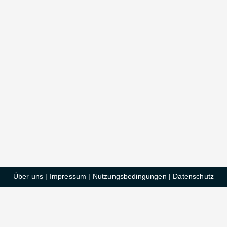
Über uns
|
Impressum
|
Nutzungsbedingungen
|
Datenschutz
HelloDeals GmbH © 2025