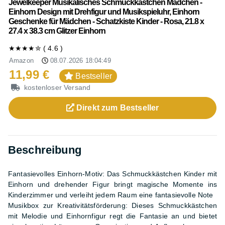
Jewelkeeper Musikalisches Schmuckkästchen Mädchen -
Einhorn Design mit Drehfigur und Musikspieluhr, Einhorn
Geschenke für Mädchen - Schatzkiste Kinder - Rosa, 21.8 x
27.4 x 38.3 cm Glitzer Einhorn
★★★★
✮
(
4.6
)
Amazon
08.07.2026 18:04:49
11,99 €
Bestseller
kostenloser Versand
Direkt zum
Bestseller
Beschreibung
Fantasievolles Einhorn-Motiv: Das Schmuckkästchen Kinder mit
Einhorn und drehender Figur bringt magische Momente ins
Kinderzimmer und verleiht jedem Raum eine fantasievolle Note
Musikbox zur Kreativitätsförderung: Dieses Schmuckkästchen
mit Melodie und Einhornfigur regt die Fantasie an und bietet