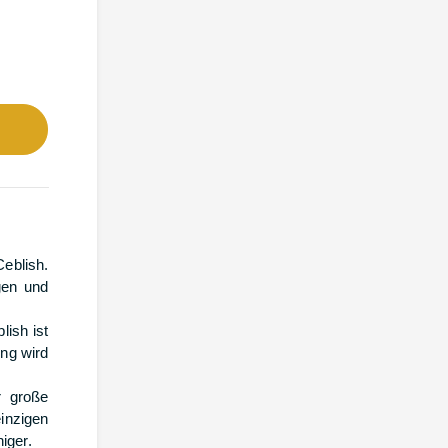
eblish.
gen und
ish ist
ung wird
r große
inzigen
iger.