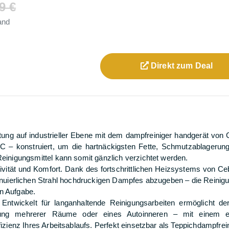
9 €
and
Direkt zum
Deal
ung auf industrieller Ebene mit dem dampfreiniger handgerät von C
C – konstruiert, um die hartnäckigsten Fette, Schmutzablagerun
Reinigungsmittel kann somit gänzlich verzichtet werden.
ität und Komfort. Dank des fortschrittlichen Heizsystems von Cebl
tinuierlichen Strahl hochdruckigen Dampfes abzugeben – die Reinig
en Aufgabe.
 Entwickelt für langanhaltende Reinigungsarbeiten ermöglicht de
ung mehrerer Räume oder eines Autoinneren – mit einem e
izienz Ihres Arbeitsablaufs. Perfekt einsetzbar als Teppichdampfrein