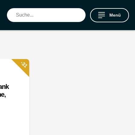
Menü
-31
ank
e,