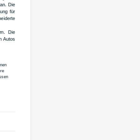
an. Die
ung für
eiderte
em. Die
on Autos
inen
ere
assen