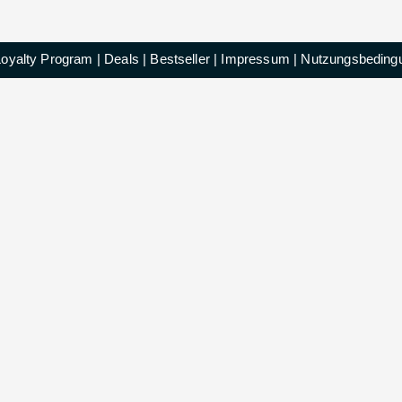
Loyalty Program
|
Deals
|
Bestseller
|
Impressum
|
Nutzungsbeding
HelloDeals GmbH © 2025