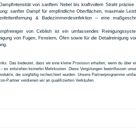
Dampfintensität von sanftem Nebel bis kraftvollem Strahl präzise 
ung: sanfter Dampf für empfindliche Oberflächen, maximale Leist
enfettentfernung & Badezimmerdesinfektion – eine maßgeschn
ddampfreiniger von Ceblish ist ein umfassendes Reinigungssyst
inigung von Fugen, Fenstern, Öfen sowie für die Detailreinigung v
ung.
Links. Das bedeutet, dass wir eine kleine Provision erhalten, wenn du über e
rt – es entstehen keinerlei Mehrkosten. Diese Vergütungen beeinflussen uns
 Produkte, die sorgfältig recherchiert wurden. Unsere Partnerprogramme umf
-Partner verdienen wir an qualifizierten Verkäufen.