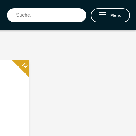
Menü
-12