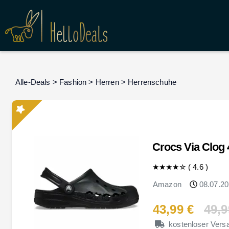
Alle-Deals
>
Fashion
>
Herren
>
Herrenschuhe
Crocs Via Clog
★★★★
✮
(
4.6
)
Amazon
08.07.20
43,99 €
49,9
kostenloser Vers