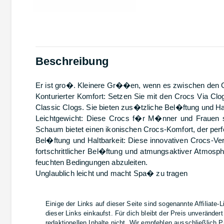
Beschreibung
Er ist gro�. Kleinere Gr��en, wenn es zwischen den 
Konturierter Komfort: Setzen Sie mit den Crocs Via Clo
Classic Clogs. Sie bieten zus�tzliche Bel�ftung und H
Leichtgewicht: Diese Crocs f�r M�nner und Frauen si
Schaum bietet einen ikonischen Crocs-Komfort, der perf
Bel�ftung und Haltbarkeit: Diese innovativen Crocs-Ve
fortschrittlicher Bel�ftung und atmungsaktiver Atmos
feuchten Bedingungen abzuleiten.
Unglaublich leicht und macht Spa� zu tragen
Einige der Links auf dieser Seite sind sogenannte Affiliate-
dieser Links einkaufst. Für dich bleibt der Preis unverände
redaktionellen Inhalte nicht. Wir empfehlen ausschließlich