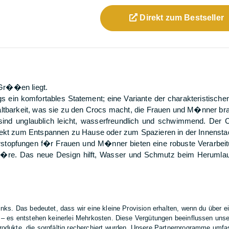
Direkt zum
Bestseller
Gr��en liegt.
gs ein komfortables Statement; eine Variante der charakteristisch
altbarkeit, was sie zu den Crocs macht, die Frauen und M�nner br
nd unglaublich leicht, wasserfreundlich und schwimmend. Der Cr
ekt zum Entspannen zu Hause oder zum Spazieren in der Innenstadt
rstopfungen f�r Frauen und M�nner bieten eine robuste Verarbeit
ph�re. Das neue Design hilft, Wasser und Schmutz beim Herumlau
Links. Das bedeutet, dass wir eine kleine Provision erhalten, wenn du über e
rt – es entstehen keinerlei Mehrkosten. Diese Vergütungen beeinflussen uns
 Produkte, die sorgfältig recherchiert wurden. Unsere Partnerprogramme umf