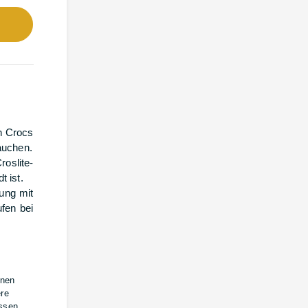
en Crocs
auchen.
oslite-
 ist.
ung mit
fen bei
inen
ere
assen