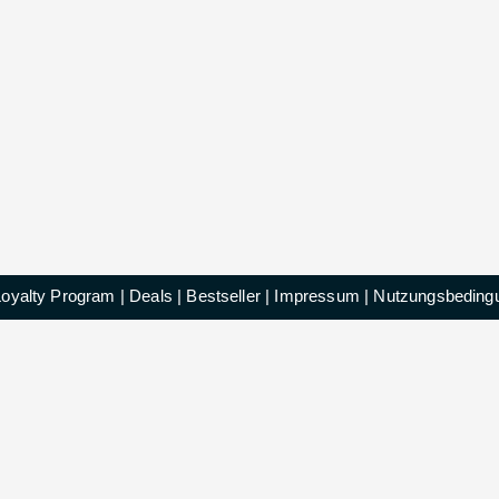
Loyalty Program
|
Deals
|
Bestseller
|
Impressum
|
Nutzungsbeding
HelloDeals GmbH © 2025